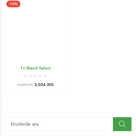
-14%
​​Tri Blend Select​
3,024.30
₺
3,498.19
₺