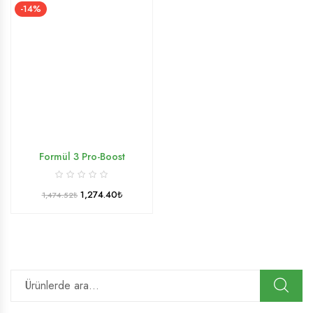
-14%
Formül 3 Pro-Boost
1,274.40
₺
1,474.52
₺