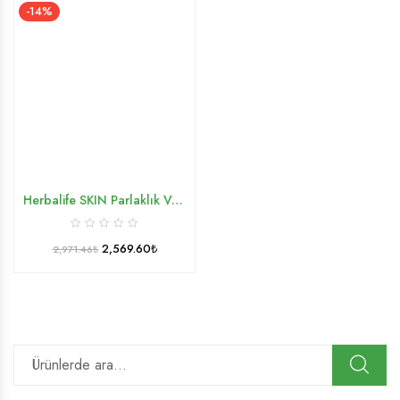
-14%
Herbalife SKIN Parlaklık Veren Günlük Nemlendirici​
2,569.60
₺
2,971.46
₺